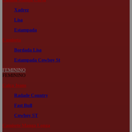
Xadrez
Lisa
Estampada
Camiseta
Bordada
Lisa
Estampada
Cowboy St
FEMININO
FEMININO
Calça Jeans
Radade Country
Fast Bull
Cowboy ST
Camisete Manga Longa