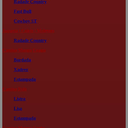
Radade Country
Fast Bull
Cowboy ST
Jaqueta | Colete | Moletom
Radade Country
Camisa Manga Longa
Bordada
Xadrez
Estampada
Camisa Polo
Listra
Lisa
Estampada
Camisa Manga Curta