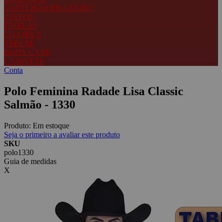
CARTEIRAS EM COURO
CINTOS
FIVELAS
CHAPÉUS
TERERÉ
BODY CARE
CANIVETE
Conta
Polo Feminina Radade Lisa Classic
Salmão - 1330
Produto:
Em estoque
Seja o primeiro a avaliar este produto
SKU
polo1330
Guia de medidas
X