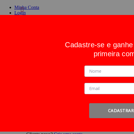
Minha Conta
Login
Crie uma conta
Cadastre-se e ganh
Alternar Nav
Pesquisa
primeira co
Pesquisa
Entrar
ou
Cadastre-se
Faça login ou
Cadastre-se
CADASTRAR
Entrar
ou