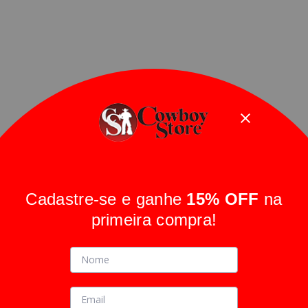
Cadastre-se e ganhe
15% OFF
na
primeira compra!