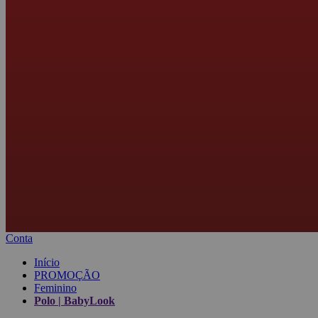
Conta
Início
PROMOÇÃO
Feminino
Polo | BabyLook