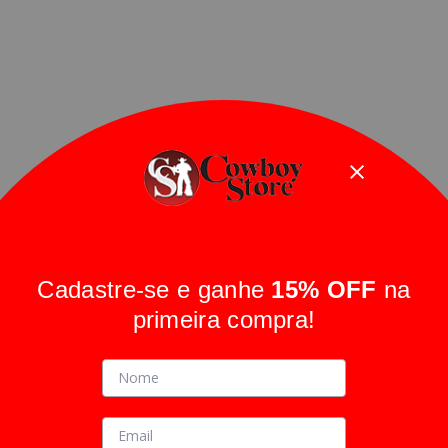
Cadastre-se e ganhe
15% OFF
na
primeira compra!