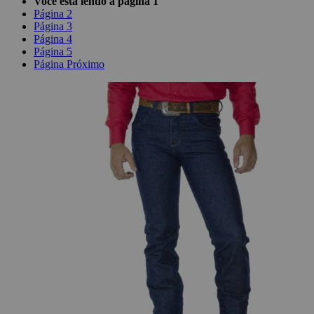
Você esta lendo a pagina
1
Página
2
Página
3
Página
4
Página
5
Página
Próximo