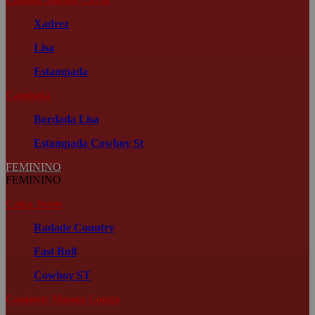
Xadrez
Lisa
Estampada
Camiseta
Bordada
Lisa
Estampada
Cowboy St
FEMININO
FEMININO
Calça Jeans
Radade Country
Fast Bull
Cowboy ST
Camisete Manga Longa