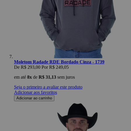
Moletom Radade RDE Bordado Cinza - 1739
De
R$ 293,00
Por
R$ 249,05
em até
8x
de
R$ 31,13
sem juros
Seja o primeiro a avaliar este produto
Adicionar aos favoritos
Adicionar ao carrinho