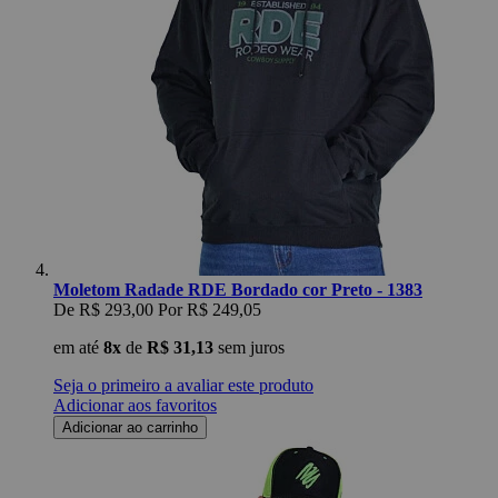
Moletom Radade RDE Bordado cor Preto - 1383
De
R$ 293,00
Por
R$ 249,05
em até
8x
de
R$ 31,13
sem juros
Seja o primeiro a avaliar este produto
Adicionar aos favoritos
Adicionar ao carrinho