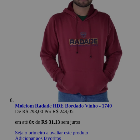
Moletom Radade RDE Bordado Vinho - 1740
De
R$ 293,00
Por
R$ 249,05
em até
8x
de
R$ 31,13
sem juros
Seja o primeiro a avaliar este produto
Adicionar aos favoritos