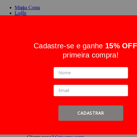
Minha Conta
Login
Crie uma conta
Cadastre-se e ganhe
15% OF
Alternar Nav
Pesquisa
primeira compra!
Pesquisa
Entrar
ou
Cadastre-se
Faça login ou
Cadastre-se
CADASTRAR
Entrar
ou