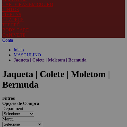
CARTEIRAS EM COURO
CINTOS
FIVELAS
CHAPÉUS
TERERÉ
BODY CARE
CANIVETE
Conta
Início
MASCULINO
Jaqueta | Colete | Moletom | Bermuda
Jaqueta | Colete | Moletom |
Bermuda
Filtros
Opções de Compra
Department
Marca