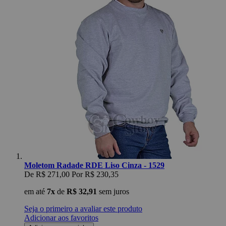
Moletom Radade RDE Liso Cinza - 1529
De
R$ 271,00
Por
R$ 230,35
em até
7x
de
R$ 32,91
sem juros
Seja o primeiro a avaliar este produto
Adicionar aos favoritos