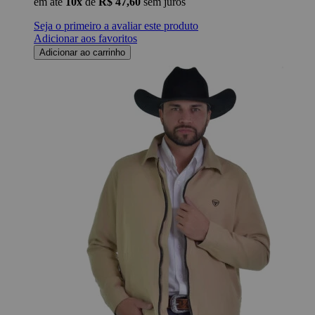
em até
10x
de
R$ 47,60
sem juros
Seja o primeiro a avaliar este produto
Adicionar aos favoritos
Adicionar ao carrinho