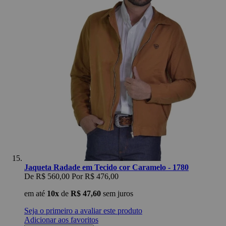
Jaqueta Radade em Tecido cor Caramelo - 1780
De
R$ 560,00
Por
R$ 476,00
em até
10x
de
R$ 47,60
sem juros
Seja o primeiro a avaliar este produto
Adicionar aos favoritos