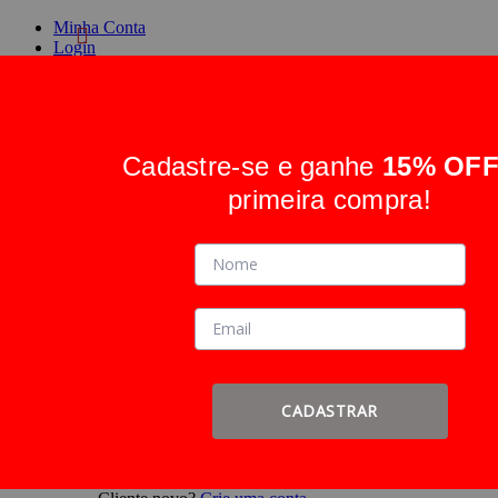
Minha Conta
Login
Crie uma conta
Cadastre-se e ganhe
15% OF
Alternar Nav
Pesquisa
primeira compra!
Pesquisa
Entrar
ou
Cadastre-se
Faça login ou
Cadastre-se
CADASTRAR
Entrar
ou