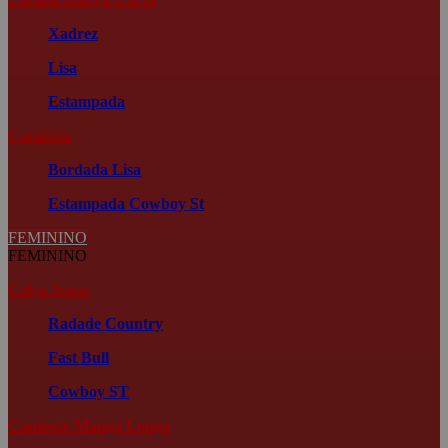
Xadrez
Lisa
Estampada
Camiseta
Bordada
Lisa
Estampada
Cowboy St
FEMININO
FEMININO
Calça Jeans
Radade Country
Fast Bull
Cowboy ST
Camisete Manga Longa