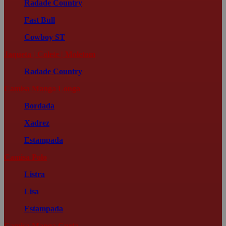
Radade Country
Fast Bull
Cowboy ST
Jaqueta | Colete | Moletom
Radade Country
Camisa Manga Longa
Bordada
Xadrez
Estampada
Camisa Polo
Listra
Lisa
Estampada
Camisa Manga Curta