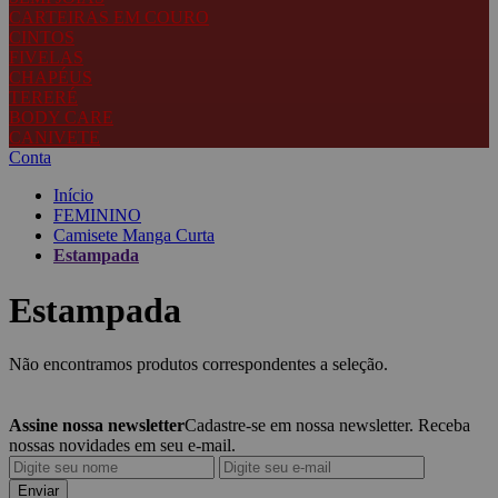
CARTEIRAS EM COURO
CINTOS
FIVELAS
CHAPÉUS
TERERÉ
BODY CARE
CANIVETE
Conta
Início
FEMININO
Camisete Manga Curta
Estampada
Estampada
Não encontramos produtos correspondentes a seleção.
Assine nossa newsletter
Cadastre-se em nossa newsletter. Receba
nossas novidades em seu e-mail.
Enviar