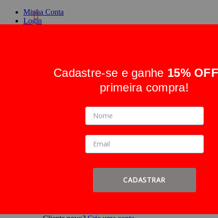
Minha Conta
Login
Crie uma conta
Cadastre-se e ganhe
15% OF
Alternar Nav
Pesquisa
primeira compra!
Pesquisa
Entrar
ou
Cadastre-se
Faça login ou
Cadastre-se
CADASTRAR
Entrar
ou