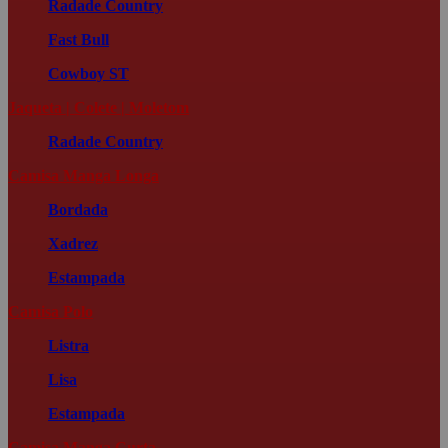
Radade Country
Fast Bull
Cowboy ST
Jaqueta | Colete | Moletom
Radade Country
Camisa Manga Longa
Bordada
Xadrez
Estampada
Camisa Polo
Listra
Lisa
Estampada
Camisa Manga Curta