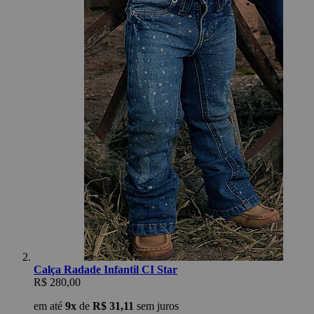
Calça Radade Infantil CI Star
R$ 280,00
em até
9x
de
R$ 31,11
sem juros