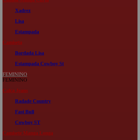
Xadrez
Lisa
Estampada
Camiseta
Bordada
Lisa
Estampada
Cowboy St
FEMININO
FEMININO
Calça Jeans
Radade Country
Fast Bull
Cowboy ST
Camisete Manga Longa