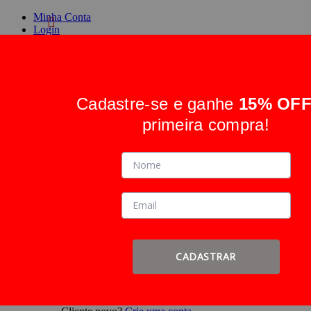
Minha Conta
Login
Crie uma conta
Cadastre-se e ganhe
15% OF
Alternar Nav
Pesquisa
primeira compra!
Pesquisa
Entrar
ou
Cadastre-se
Faça login ou
Cadastre-se
CADASTRAR
Entrar
ou