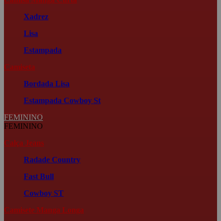
Xadrez
Lisa
Estampada
Camiseta
Bordada
Lisa
Estampada
Cowboy St
FEMININO
FEMININO
Calça Jeans
Radade Country
Fast Bull
Cowboy ST
Camisete Manga Longa