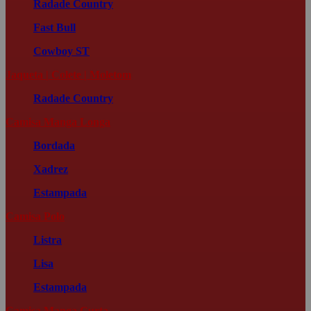
Radade Country
Fast Bull
Cowboy ST
Jaqueta | Colete | Moletom
Radade Country
Camisa Manga Longa
Bordada
Xadrez
Estampada
Camisa Polo
Listra
Lisa
Estampada
Camisa Manga Curta