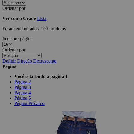
Ordenar por
Ver como
Grade
Lista
Foram encontrados:
105 produtos
Itens por página
Ordenar por
Definir Direção Decrescente
Página
Você esta lendo a pagina
1
Página
2
Página
3
Página
4
Página
5
Página
Próximo