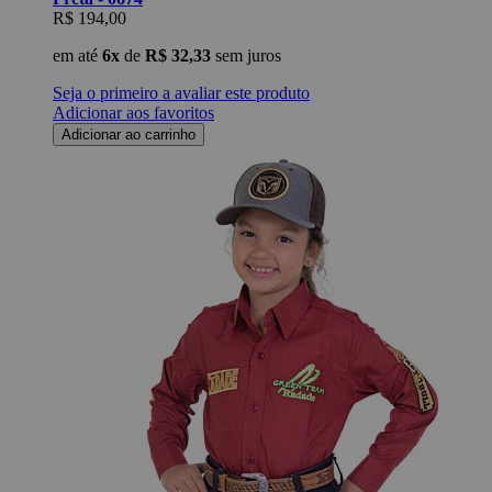
R$ 194,00
em até
6x
de
R$ 32,33
sem juros
Seja o primeiro a avaliar este produto
Adicionar aos favoritos
Adicionar ao carrinho