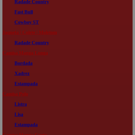
Radade Country
Fast Bull
Cowboy ST
Jaqueta | Colete | Moletom
Radade Country
Camisa Manga Longa
Bordada
Xadrez
Estampada
Camisa Polo
Listra
Lisa
Estampada
Camisa Manga Curta