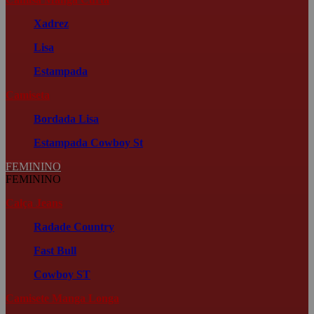
Xadrez
Lisa
Estampada
Camiseta
Bordada
Lisa
Estampada
Cowboy St
FEMININO
FEMININO
Calça Jeans
Radade Country
Fast Bull
Cowboy ST
Camisete Manga Longa