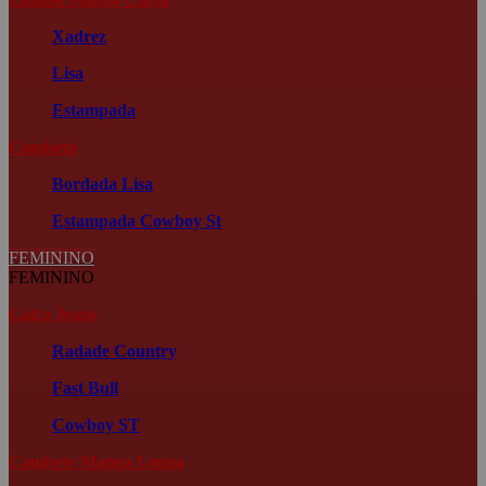
Xadrez
Lisa
Estampada
Camiseta
Bordada
Lisa
Estampada
Cowboy St
FEMININO
FEMININO
Calça Jeans
Radade Country
Fast Bull
Cowboy ST
Camisete Manga Longa