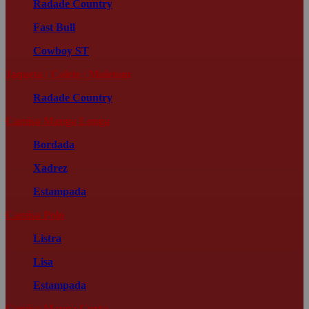
Radade Country
Fast Bull
Cowboy ST
Jaqueta | Colete | Moletom
Radade Country
Camisa Manga Longa
Bordada
Xadrez
Estampada
Camisa Polo
Listra
Lisa
Estampada
Camisa Manga Curta