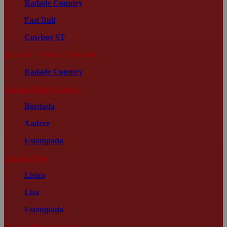
Radade Country
Fast Bull
Cowboy ST
Jaqueta | Colete | Moletom
Radade Country
Camisa Manga Longa
Bordada
Xadrez
Estampada
Camisa Polo
Listra
Lisa
Estampada
Camisa Manga Curta