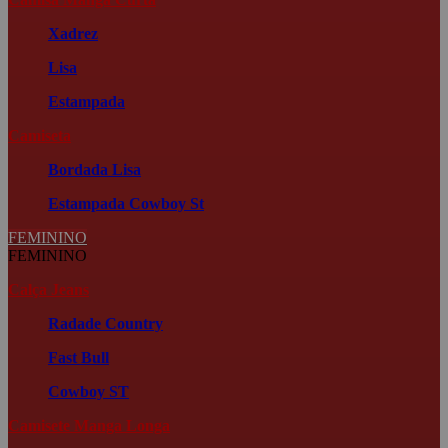
Xadrez
Lisa
Estampada
Camiseta
Bordada
Lisa
Estampada
Cowboy St
FEMININO
FEMININO
Calça Jeans
Radade Country
Fast Bull
Cowboy ST
Camisete Manga Longa