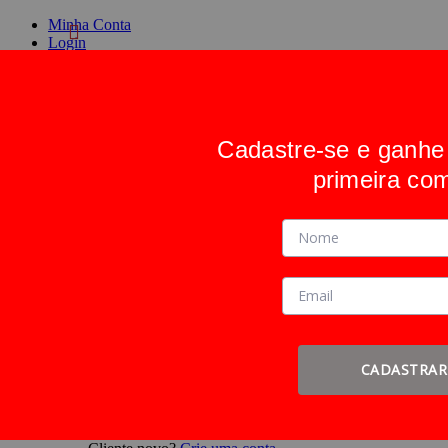
Minha Conta
Login
Crie uma conta
Cadastre-se e ganh
Alternar Nav
Pesquisa
primeira co
Pesquisa
Entrar
ou
Cadastre-se
Faça login ou
Cadastre-se
CADASTRAR
Entrar
ou