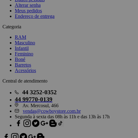
Alterar senha
Meus pedidos
Endereço de entrega
Categoria
RAM
Masculino
Infantil
Feminino
Boné
Barretos
Acessórios
Central de atendimento
44
3252-0352
44
99770-0139
Av. Mercosul, 466
vendas@cowboystore.com.br
Segunda à sexta das 08h às 11h e das 13h às 17h