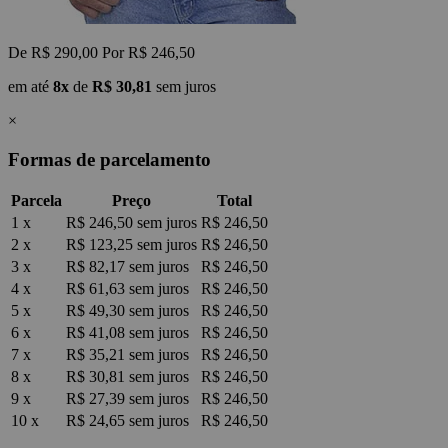
De
R$ 290,00
Por
R$ 246,50
em até
8x
de
R$ 30,81
sem juros
×
Formas de parcelamento
Parcela
Preço
Total
1 x
R$ 246,50
sem juros
R$ 246,50
2 x
R$ 123,25
sem juros
R$ 246,50
3 x
R$ 82,17
sem juros
R$ 246,50
4 x
R$ 61,63
sem juros
R$ 246,50
5 x
R$ 49,30
sem juros
R$ 246,50
6 x
R$ 41,08
sem juros
R$ 246,50
7 x
R$ 35,21
sem juros
R$ 246,50
8 x
R$ 30,81
sem juros
R$ 246,50
9 x
R$ 27,39
sem juros
R$ 246,50
10 x
R$ 24,65
sem juros
R$ 246,50