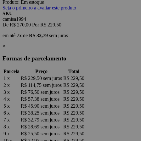
Produto:
Em estoque
Seja o primeiro a avaliar este produto
SKU
camisa1994
De
R$ 270,00
Por
R$ 229,50
em até
7x
de
R$ 32,79
sem juros
×
Formas de parcelamento
Parcela
Preço
Total
1 x
R$ 229,50
sem juros
R$ 229,50
2 x
R$ 114,75
sem juros
R$ 229,50
3 x
R$ 76,50
sem juros
R$ 229,50
4 x
R$ 57,38
sem juros
R$ 229,50
5 x
R$ 45,90
sem juros
R$ 229,50
6 x
R$ 38,25
sem juros
R$ 229,50
7 x
R$ 32,79
sem juros
R$ 229,50
8 x
R$ 28,69
sem juros
R$ 229,50
9 x
R$ 25,50
sem juros
R$ 229,50
10 x
R$ 22,95
sem juros
R$ 229,50