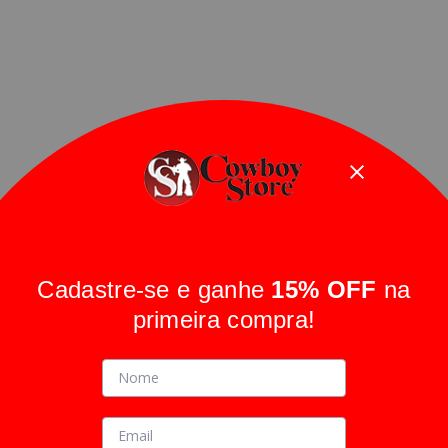
Cadastre-se e ganhe
15% OFF
na
primeira compra!