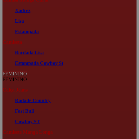
Xadrez
Lisa
Estampada
Camiseta
Bordada
Lisa
Estampada
Cowboy St
FEMININO
FEMININO
Calça Jeans
Radade Country
Fast Bull
Cowboy ST
Camisete Manga Longa