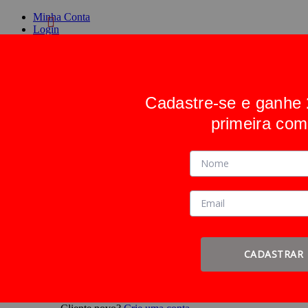
Minha Conta
Login
Crie uma conta
Cadastre-se e ganhe
Alternar Nav
Pesquisa
primeira com
Pesquisa
Entrar
ou
Cadastre-se
Faça login ou
Cadastre-se
CADASTRAR
Entrar
ou