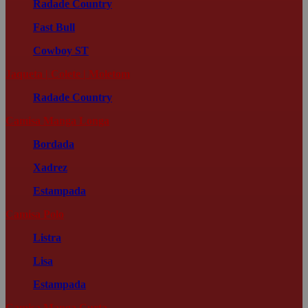
Radade Country
Fast Bull
Cowboy ST
Jaqueta | Colete | Moletom
Radade Country
Camisa Manga Longa
Bordada
Xadrez
Estampada
Camisa Polo
Listra
Lisa
Estampada
Camisa Manga Curta