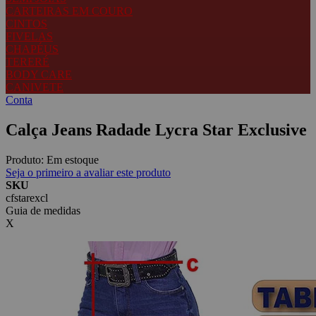
CARTEIRAS EM COURO
CINTOS
FIVELAS
CHAPÉUS
TERERÉ
BODY CARE
CANIVETE
Conta
Calça Jeans Radade Lycra Star Exclusive
Produto:
Em estoque
Seja o primeiro a avaliar este produto
SKU
cfstarexcl
Guia de medidas
X