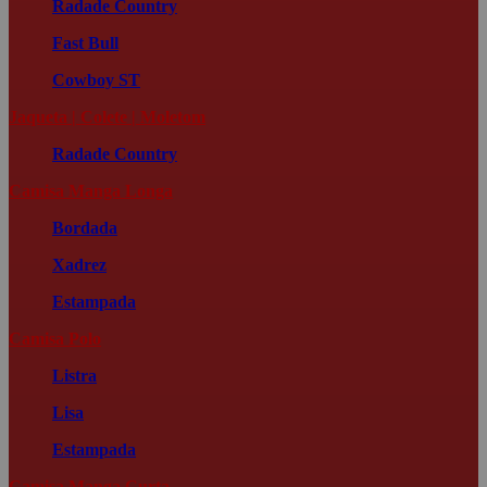
Radade Country
Fast Bull
Cowboy ST
Jaqueta | Colete | Moletom
Radade Country
Camisa Manga Longa
Bordada
Xadrez
Estampada
Camisa Polo
Listra
Lisa
Estampada
Camisa Manga Curta