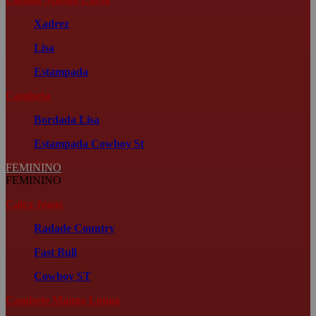
Xadrez
Lisa
Estampada
Camiseta
Bordada
Lisa
Estampada
Cowboy St
FEMININO
FEMININO
Calça Jeans
Radade Country
Fast Bull
Cowboy ST
Camisete Manga Longa