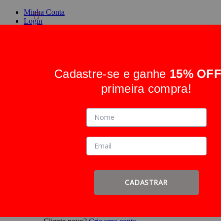
Minha Conta
Login
Crie uma conta
Cadastre-se e ganhe
15% OF
Alternar Nav
Pesquisa
primeira compra!
Pesquisa
Entrar
ou
Cadastre-se
Faça login ou
Cadastre-se
CADASTRAR
Entrar
ou